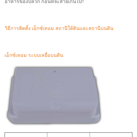
อาหารของปลวก ก่อนที่จะสายเกินไป!!
วิธีการติดตั้ง เอ็กซ์เทอม สถานีใต้ดินและสถานีบนดิน
เอ็กซ์เทอม ระบบเหยื่อบนดิน