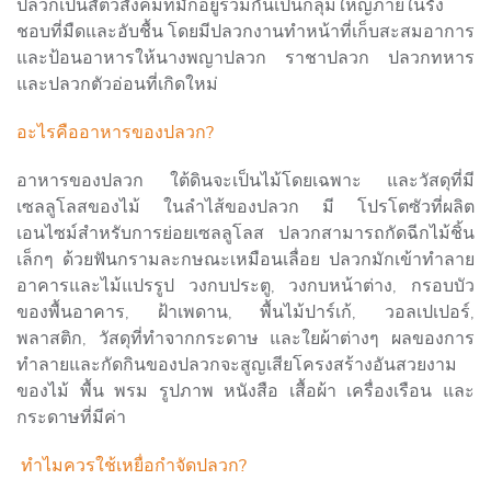
ปลวกเป็นสัตว์สังคมที่มักอยู่ร่วมกันเป็นกลุ่มใหญ่ภายในรัง
ชอบที่มืดและอับชื้น โดยมีปลวกงานทำหน้าที่เก็บสะสมอาการ
และป้อนอาหารให้นางพญาปลวก ราชาปลวก ปลวกทหาร
และปลวกตัวอ่อนที่เกิดใหม่
อะไรคืออาหารของปลวก?
อาหารของปลวก ใต้ดินจะเป็นไม้โดยเฉพาะ และวัสดุที่มี
เซลลูโลสของไม้ ในลำไส้ของปลวก มี โปรโตซัวที่ผลิต
เอนไซม์สำหรับการย่อยเซลลูโลส ปลวกสามารถกัดฉีกไม้ชิ้น
เล็กๆ ด้วยฟันกรามละกษณะเหมือนเลื่อย ปลวกมักเข้าทำลาย
อาคารและไม้แปรรูป วงกบประตู, วงกบหน้าต่าง, กรอบบัว
ของพื้นอาคาร, ฝ้าเพดาน, พื้นไม้ปาร์เก้, วอลเปเปอร์,
พลาสติก, วัสดุที่ทำจากกระดาษ และใยผ้าต่างๆ ผลของการ
ทำลายและกัดกินของปลวกจะสูญเสียโครงสร้างอันสวยงาม
ของไม้ พื้น พรม รูปภาพ หนังสือ เสื้อผ้า เครื่องเรือน และ
กระดาษที่มีค่า
ทำไมควรใช้เหยื่อกำจัดปลวก?