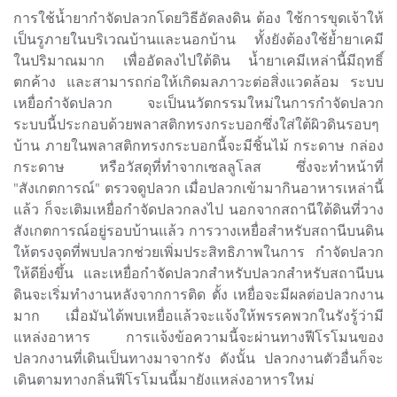
การใช้น้ำยากำจัดปลวกโดยวิธีอัดลงดิน ต้อง ใช้การขุดเจ้าให้
เป็นรูภายในบริเวณบ้านและนอกบ้าน ทั้งยังต้องใช้ย้ำยาเคมี
ในปริมาณมาก เพื่ออัดลงไปใต้ดิน น้ำยาเคมีเหล่านี้มีฤทธิ์
ตกค้าง และสามารถก่อให้เกิดมลภาวะต่อสิ่งแวดล้อม ระบบ
เหยื่อกำจัดปลวก จะเป็นนวัตกรรมใหม่ในการกำจัดปลวก
ระบบนี้ประกอบด้วยพลาสติกทรงกระบอกซึ่งใส่ใต้ผิวดินรอบๆ
บ้าน ภายในพลาสติกทรงกระบอกนี้จะมีชิ้นไม้ กระดาษ กล่อง
กระดาษ หรือวัสดุที่ทำจากเซลลูโลส ซึ่งจะทำหน้าที่
"สังเกตการณ์" ตรวจดูปลวก เมื่อปลวกเข้ามากินอาหารเหล่านี้
แล้ว ก็จะเติมเหยื่อกำจัดปลวกลงไป นอกจากสถานีใต้ดินที่วาง
สังเกตการณ์อยู่รอบบ้านแล้ว การวางเหยื่อสำหรับสถานีบนดิน
ให้ตรงจุดที่พบปลวกช่วยเพิ่มประสิทธิภาพในการ กำจัดปลวก
ให้ดียิ่งขึ้น และเหยื่อกำจัดปลวกสำหรับปลวกสำหรับสถานีบน
ดินจะเริ่มทำงานหลังจากการติด ตั้ง เหยื่อจะมีผลต่อปลวกงาน
มาก เมื่อมันได้พบเหยื่อแล้วจะแจ้งให้พรรคพวกในรังรู้ว่ามี
แหล่งอาหาร การแจ้งข้อความนี้จะผ่านทางฟีโรโมนของ
ปลวกงานที่เดินเป็นทางมาจากรัง ดังนั้น ปลวกงานตัวอื่นก็จะ
เดินตามทางกลิ่นฟีโรโมนนี้มายังแหล่งอาหารใหม่