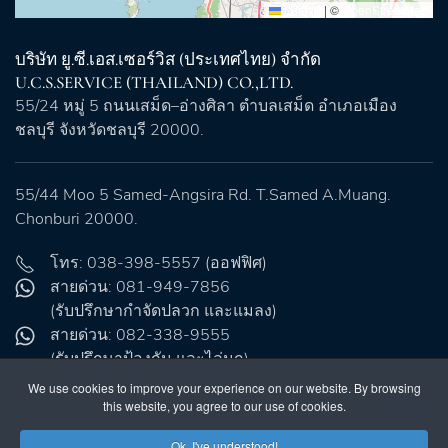
Leaflet
|
©
OpenStreetMap
บริษัท ยู.ซี.เอส.เซอร์วิส (ประเทศไทย) จำกัด
U.C.S.SERVICE (THAILAND) CO.,LTD.
55/24 หมู่ 5 ถนนเสม็ด–อ่างศิลา ตำบลเสม็ด อำเภอเมือง
ชลบุรี จังหวัดชลบุรี 20000.
55/44 Moo 5 Samed-Angsira Rd. T.Samed A.Muang.
Chonburi 20000.
โทร: 038-398-5557 (ออฟฟิศ)
สายด่วน: 081-949-7856
(รับปรึกษากำจัดปลวก และแมลง)
สายด่วน: 082-338-9555
(รับปรึกษาป้องกัน และไล่นก)
อีเมล:
info@ucs.co.th
We use cookies to improve your experience on our website. By browsing
ไลน์: @ucs2000
this website, you agree to our use of cookies.
แฟ็กซ์: 0-3839-8557
Ok, I've understood!