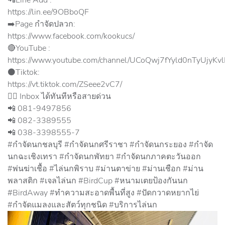
📲Line​ Add :
https://lin.ee/9OBboQF
➡️Page กำจัดปลวก:
https://www.facebook.com/kookucs/
🔴YouTube :
https://www.youtube.com/channel/UCoQwj7fYyld0nTyUjyKv
⚫️Tiktok:
https://vt.tiktok.com/ZSeee2vC7/
✍🏻 Inbox ได้ทันทีหรือสายด่วน
📲 081-9497856
📲 082-3389555
📲 038-3398555-7
#กำจัดนกชลบุรี #กำจัดนกศรีราชา #กำจัดนกระยอง #กำจัด
นกฉะเชิงเทรา #กำจัดนกพัทยา #กำจัดนกภาคตะวันออก
#พ่นฆ่าเชื้อ #ไล่นกพิราบ #ม่านตาข่าย #ม่านเชือก #ม่าน
พลาสติก #เจลไล่นก #BirdCup #หนามเตยป้องกันนก
#BirdAway #ทำความสะอาดพื้นที่สูง #ปัดกวาดหยากไย่
#กำจัดแมลงและสัตว์ทุกชนิด #บริการไล่นก