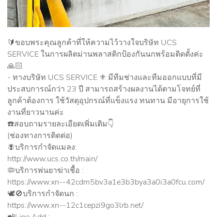
🔰ขอบพระคุณลูกค้าที่ให้ความไว้วางใจบริษัท UCS
SERVICE ในการผลิตม่านพลาสติกป้องกันนกพร้อมติดตั้งค่ะ
🙏🏻
- ทางบริษัท UCS SERVICE ⚜️ มีทีมช่างและทีมออกแบบที่มี
ประสบการณ์กว่า 23 ปี สามารถสร้างผลงานได้ตามโจทย์ที่
ลูกค้าต้องการ ใช้วัสดุอุปกรณ์ที่แข็งแรง ทนทาน มีอายุการใช้
งานที่ยาวนานค่ะ
☎️สอบถามรายละเอียดเพิ่มเติม👇
(ช่องทางการติดต่อ)
🪰บริการกำจัดแมลง:
http://www.ucs.co.th/main/
🦠บริการพ่นยาฆ่าเชื้อ :
https://www.xn--42cdm5bv3a1e3b3bya3a0i3a0fcu.com/
🕊🚫บริการกำจัดนก :
https://www.xn--12c1cepzi9go3lrb.net/