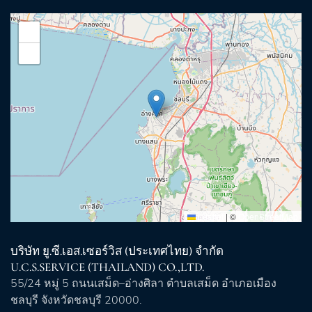
+
−
Leaflet
|
©
OpenStreetMap
บริษัท ยู.ซี.เอส.เซอร์วิส (ประเทศไทย) จำกัด
U.C.S.SERVICE (THAILAND) CO.,LTD.
55/24 หมู่ 5 ถนนเสม็ด–อ่างศิลา ตำบลเสม็ด อำเภอเมือง
ชลบุรี จังหวัดชลบุรี 20000.